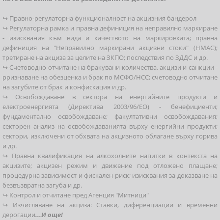
↪ Правно-регулаторна функционалност на акцизния бандерол
↪ Регулаторна рамка и правна дефиниция на неправилно маркиране
- изисквания към вида и качеството на маркировката; правна
дефиниция на "Неправилно маркирани акцизни стоки" (НМАС);
третиране на акциза за целите на ЗКПО; последствия по ЗДДС и др.
↪ Счетоводно отчитане на бракувани количества, акцизи и санкции -
pризнаване на обезценка и брак по МСФО/НСС; счетоводно отчитане
на загубите от брак и конфискация и др.
↪ Освобождаване в сектора на енергийните продукти и
електроенергията (Директива 2003/96/ЕО) - бенефициенти;
фундаментално освобождаване; факултативни освобождавания;
секторен анализ на освобождаванията върху енергийни продукти;
сектори, изключени от обхвата на акцизното облагане върху горива
и др.
↪ Правна квалификация на алкохолните напитки в контекста на
акцизите; акцизен режим и движение под отложено плащане;
процедурна зависимост и фискален риск; изисквания за доказване на
безвъзвратна загуба и др.
↪ Контрол и отчитане пред Агенция "Митници"
↪ Изчисляване на акциза: Ставки, диференциации и временни
дерогации
...И още!