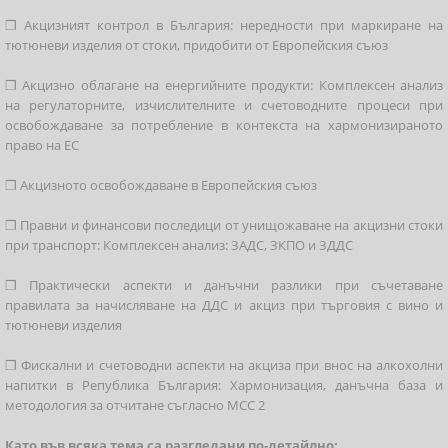
❒
Акцизният контрол в България: нередности при маркиране на
тютюневи изделия от стоки, придобити от Европейския съюз
❒
Акцизно облагане на енергийните продукти: Комплексен анализ
на регулаторните, изчислителните и счетоводните процеси при
освобождаване за потребление в контекста на хармонизираното
право на ЕС
❒
Акцизното освобождаване в Европейския съюз
❒
Правни и финансови последици от унищожаване на акцизни стоки
при транспорт: Комплексен анализ: ЗАДС, ЗКПО и ЗДДС
❒
Практически аспекти и данъчни разлики при съчетаване
правилата за начисляване на ДДС и акциз при търговия с вино и
тютюневи изделия
❒
Фискални и счетоводни аспекти на акциза при внос на алкохолни
напитки в Република България: Хармонизация, данъчна база и
методология за отчитане съгласно МСС 2
Като във всяка тема са разгледани по-детайлно: