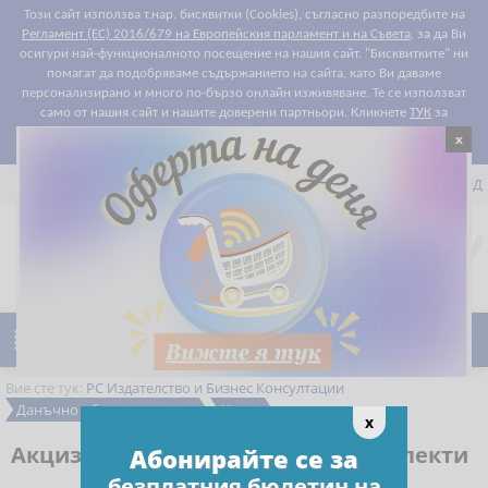
Този сайт използва т.нар. бисквитки (Cookies), съгласно разпоредбите на
Регламент (ЕС) 2016/679 на Европейския парламент и на Съвета
, за да Ви
осигури най-функционалното посещение на нашия сайт. "Бисквитките" ни
помагат да подобряваме съдържанието на сайта, като Ви даваме
персонализирано и много по-бързо онлайн изживяване. Те се използват
само от нашия сайт и нашите доверени партньори. Кликнете
ТУК
за
x
Съгласен съм
подробности относно правилата за "бисквитките".


РЕГИСТРАЦИЯ
ВХОД

0
Предпочитани

Ново
Намаления
Вие сте тук:
РС Издателство и Бизнес Консултации
Данъчно облагане и такси
Книги
x
Акцизи: Данъчни и счетоводни аспекти
Абонирайте се за
безплатния бюлетин на