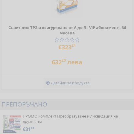
Съветник: ТРЗ и осигуряване от А до Я - VIP абонамент - 36
месеца
24
€323
20
632
лева
Детайли за продукта

ПРЕПОРЪЧАНО
ПРОМО комплект Преобразуване и ликвидация на
дружества
€31
61