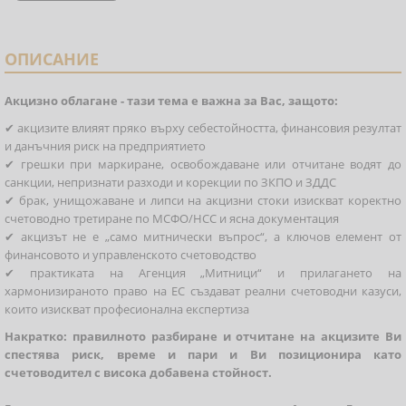
ОПИСАНИЕ
Акцизно облагане - тази тема е важна за Вас, защото:
✔ акцизите влияят пряко върху себестойността, финансовия резултат
и данъчния риск на предприятието
✔ грешки при маркиране, освобождаване или отчитане водят до
санкции, непризнати разходи и корекции по ЗКПО и ЗДДС
✔ брак, унищожаване и липси на акцизни стоки изискват коректно
счетоводно третиране по МСФО/НСС и ясна документация
✔ акцизът не е „само митнически въпрос“, а ключов елемент от
финансовото и управленското счетоводство
✔ практиката на Агенция „Митници“ и прилагането на
хармонизираното право на ЕС създават реални счетоводни казуси,
които изискват професионална експертиза
Накратко: правилното разбиране и отчитане на акцизите Ви
спестява риск, време и пари и Ви позиционира като
счетоводител с висока добавена стойност.