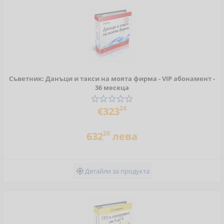
Съветник: Данъци и такси на моята фирма - VIP абонамент -
36 месеца
24
€323
20
632
лева
Детайли за продукта
