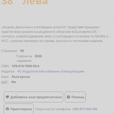
38
лева
„Акцизи: Данъчни и счетоводни аспекти“ представя прецизен
практически анализ на акцизното облагане в България и ЕС –
контрол, освобождавания, внос и счетоводно отчитане по МСФО и
НСС, с реални примери за горива, алкохол и тютюневи изделия.
Страници:
58
Година на
2026
издаване:
ISBN:
978-619-7650-55-6
Издател:
РС Издателство и Бизнес Консултации
Език:
Български
ДДС:
9%
Добавяне към предпочитани
Помощ


Принтиране
Поръчка по телефона:
+359 877 954 760
