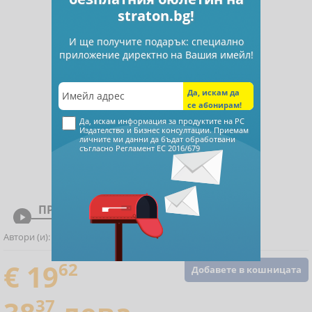
straton.bg!
И ще получите подарък: специално
приложение директно на Вашия имейл!
Да, искам информация за продуктите на РС
Издателство и Бизнес консултации. Приемам
личните ми данни да бъдат обработвани
съгласно
Регламент ЕС 2016/679
ПРЕГЛЕД

Автори (и):
Анна Стефанова
,
€ 19
62
Добавете в кошницата
37