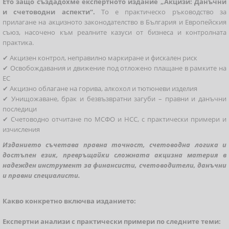
Ето защо създадохме експертното издание „Акцизи: Данъчни
и счетоводни аспекти“.
То е практическо ръководство за
прилагане на акцизното законодателство в България и Европейския
съюз, насочено към реалните казуси от бизнеса и контролната
практика.
✔ Акцизен контрол, неправилно маркиране и фискален риск
✔ Освобождавания и движение под отложено плащане в рамките на
ЕС
✔ Акцизно облагане на горива, алкохол и тютюневи изделия
✔ Унищожаване, брак и безвъзвратни загуби – правни и данъчни
последици
✔ Счетоводно отчитане по МСФО и НСС, с практически примери и
изчисления
Изданието съчетава правна точност, счетоводна логика и
достъпен език, превръщайки сложната акцизна материя в
надежден инструмент за финансисти, счетоводители, данъчни
и правни специалисти.
Какво конкретно включва изданието:
Експертни анализи с практически примери по следните теми: