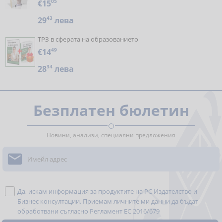
€15
05
29
43
лева
ТРЗ в сферата на образованието
€14
49
28
34
лева
Безплатен бюлетин
Новини, анализи, специални предложения

Да, искам информация за продуктите на РС Издателство и
Бизнес консултации. Приемам личните ми данни да бъдат
обработвани съгласно
Регламент ЕС 2016/679