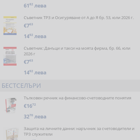
61
82
лева
Съветник ТРЗ и Осигуряване от А до Я бр. 53, юли 2026 г.
€7
63
14
92
лева
Съветник: Данъци и такси на моята фирма, бр. 66, юли
2026 г
€7
63
14
92
лева
БЕСТСЕЛЪРИ
Тълковен речник на финансово-счетоводните понятия
€16
72
32
70
лева
Защита на личните данни: наръчник за счетоводители и
ТРЗ служители